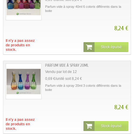
Parfum vide à spray 40ml 6 coloris différents dans la
boite
8,24 €
Il n'y a pas assez
de produits en
Stock épuisé
stock.
PARFUM VIDE À SPRAY 20ML
Vendu par lot de 12
0,69 €/unité soit 8,24 €
Parfum vide à spray 20ml 3 coloris différents dans la
boite
8,24 €
Il n'y a pas assez
de produits en
Stock épuisé
stock.