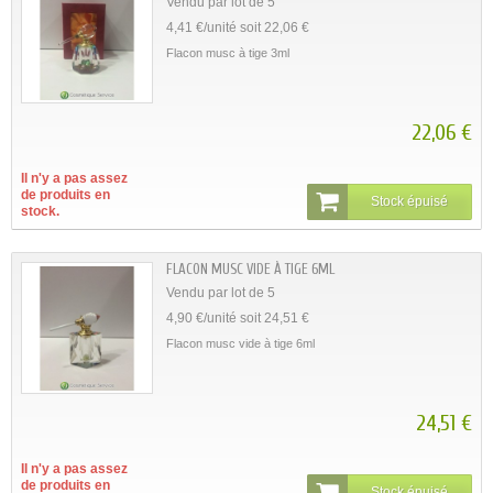
Vendu par lot de 5
4,41 €/unité soit 22,06 €
Flacon musc à tige 3ml
22,06 €
Il n'y a pas assez
de produits en
Stock épuisé
stock.
FLACON MUSC VIDE À TIGE 6ML
Vendu par lot de 5
4,90 €/unité soit 24,51 €
Flacon musc vide à tige 6ml
24,51 €
Il n'y a pas assez
de produits en
Stock épuisé