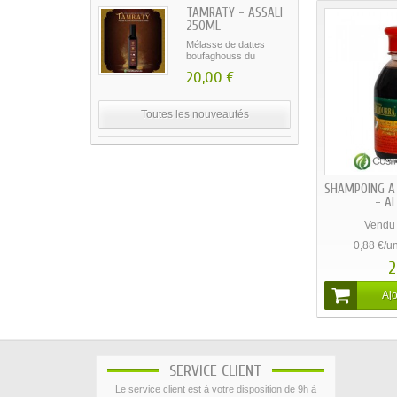
NOS POINTS RELAIS
» Trouvez le point relais le plus
proche
AMLOU 20
MEILLEURES VENTES
Vendu 
4,50 €/uni
2
SIWAK - AL-KHAIR
Ajo
Siwak nature - Al-Khair
Prix de vente...
3,44 €
GOUTTE D'AMOUR...