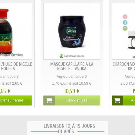
0GR - ASSALI
HUILE DE SERPENT 120ML -
SHAMPOING 
HEMANI
200ML
par lot de 5
Vendu par lot de 6
Vendu
té soit 22,50 €
3,92 €/unité soit 23,53 €
1,91 €/un
2,50 €
23,53 €
1
uter au panier
Ajouter au panier
Aj