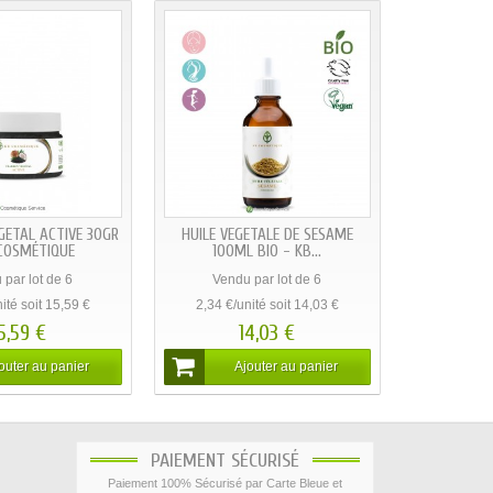
ANTI-PELLICULAIRE
DENTIFRICE NATUREL AU SIWAK
 - TRICHUP
MENTHOLÉ - KB...
 par lot de 6
Vendu par lot de 6
ité soit 11,48 €
2,86 €/unité soit 17,15 €
1,48 €
17,15 €
outer au panier
Ajouter au panier