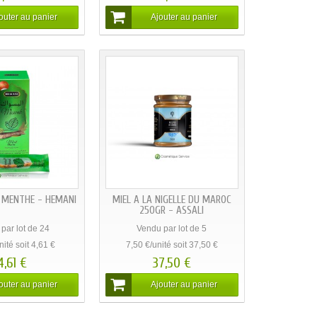
à
prix coûtant
!
chargeons simplement de vous faire vos courses au
uce, savons, shampoings, musc, parfums etc...
ARGAN
LES SAVONS