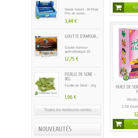
Nous sommes heureux de vous accueillir sur cosmetique-serv
Comme notre nom l’indique nous sommes basés sur
la pre
meilleur prix.
Découvrez sans plus attendre nos différents produits orient
LETTRE D'INFORMATIONS
Vous pouvez vous désinscrire à tout
moment. Vous trouverez pour cela nos
informations de contact dans les
conditions d'utilisation du site.
MARQUES
PRODUIT