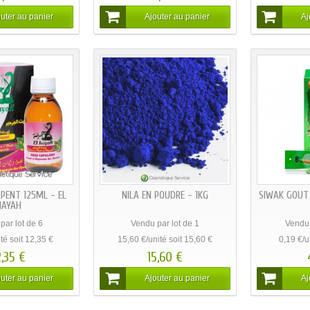
BIENVENUE SUR COSMÉTIQUE SERVICE
ice.com, le premier grossiste spécialisé dans les produits cosmétiques naturels 
station de service
(voir ici)
.
Tous nos produits sont au prix d’achat. Nous nous 
aux de toute gamme : huile d’argan, huile de nigelle, ghassoul, huile d’amande do
A BASE DE NIGELLE
A BASE D'
S POPULAIRES