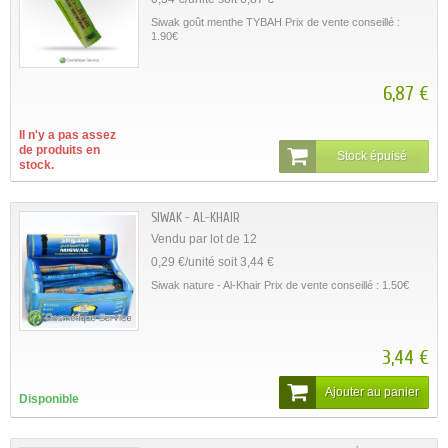
Siwak goût menthe TYBAH Prix de vente conseillé :
1.90€
6,87 €
Il n'y a pas assez
de produits en
Stock épuisé
stock.
SIWAK - AL-KHAIR
Vendu par lot de 12
0,29 €/unité soit 3,44 €
Siwak nature - Al-Khair Prix de vente conseillé : 1.50€
3,44 €
Ajouter au panier
Disponible