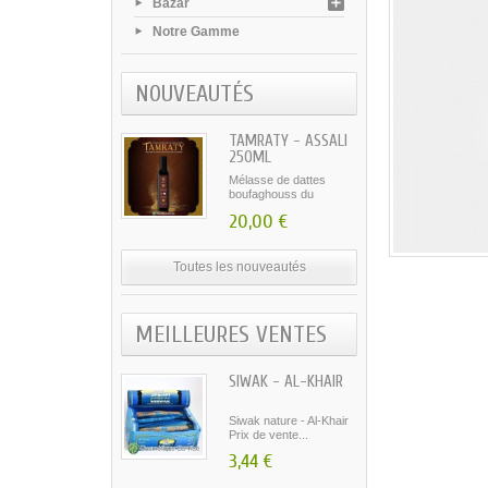
Bazar
Notre Gamme
NOUVEAUTÉS
TAMRATY - ASSALI
250ML
Mélasse de dattes
boufaghouss du
Maroc...
20,00 €
Toutes les nouveautés
MEILLEURES VENTES
SIWAK - AL-KHAIR
Siwak nature - Al-Khair
Prix de vente...
3,44 €