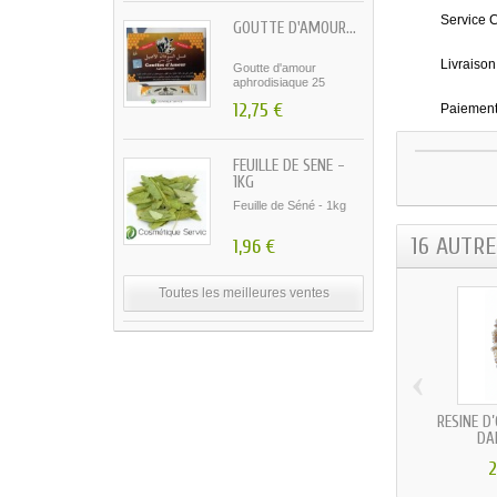
Service C
GOUTTE D'AMOUR...
Livraison
Goutte d'amour
aphrodisiaque 25
sachets...
12,75 €
Paiement
FEUILLE DE SÉNÉ -
1KG
Feuille de Séné - 1kg
16 AUTR
1,96 €
Toutes les meilleures ventes
‹
RÉSINE D
DA
2