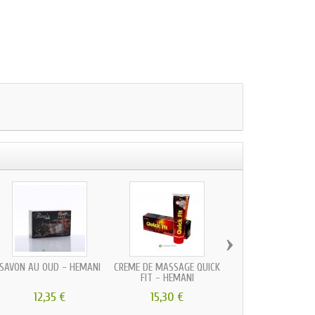
›
SAVON AU OUD - HEMANI
CRÈME DE MASSAGE QUICK
HYDROLAT DE ROSE 
FIT - HEMANI
BIO - KB...
12,35 €
15,30 €
14,03 €