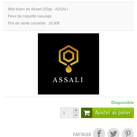
Miel blanc du désert 250gr - ASSALI
Fleur de roquette sauvage
Prix de vente conseillé : 16.90€
Disponible
Ajouter au panier
PARTAGER