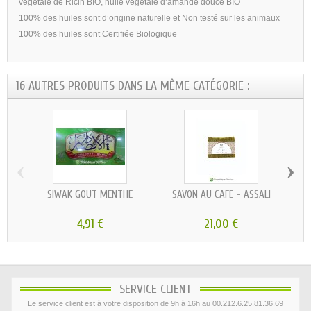
végétale de Ricin BIO, huile végétale d’amande douce BIO
100% des huiles sont d’origine naturelle et Non testé sur les animaux
100% des huiles sont Certifiée Biologique
16 AUTRES PRODUITS DANS LA MÊME CATÉGORIE :
‹
›
SIWAK GOÛT MENTHE
SAVON AU CAFÉ - ASSALI
HU
4,91 €
21,00 €
SERVICE CLIENT
Le service client est à votre disposition de 9h à 16h au 00.212.6.25.81.36.69