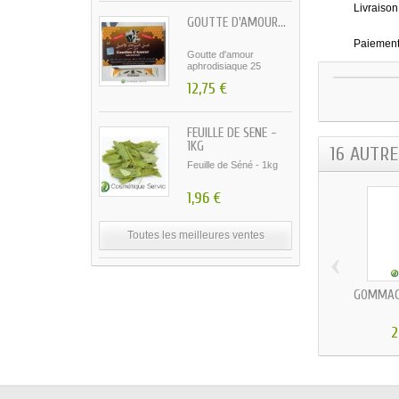
Livraison
GOUTTE D'AMOUR...
Paiement
Goutte d'amour
aphrodisiaque 25
sachets...
12,75 €
FEUILLE DE SÉNÉ -
1KG
16 AUTR
Feuille de Séné - 1kg
1,96 €
Toutes les meilleures ventes
‹
GOMMAGE
2