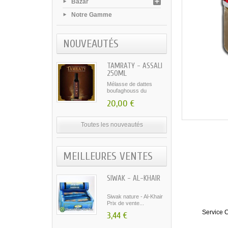
Bazar
Notre Gamme
NOUVEAUTÉS
TAMRATY - ASSALI
250ML
Mélasse de dattes
boufaghouss du
Maroc...
20,00 €
Toutes les nouveautés
MEILLEURES VENTES
SIWAK - AL-KHAIR
Siwak nature - Al-Khair
Prix de vente...
Service C
3,44 €