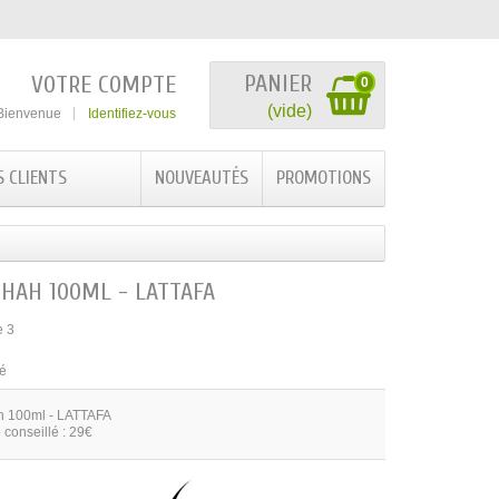
PANIER
VOTRE COMPTE
0
(vide)
Bienvenue
Identifiez-vous
S CLIENTS
NOUVEAUTÉS
PROMOTIONS
AH 100ML - LATTAFA
e 3
té
 100ml - LATTAFA
 conseillé : 29€