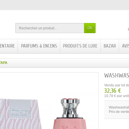
OK
ENTAIRE
PARFUMS & ENCENS
PRODUITS DE LUXE
BAZAR
AVI
TAFA
WASHWASH
Vendu par lot d
32,36 €
10,78 € par uni
Washwashah
Prix de vente