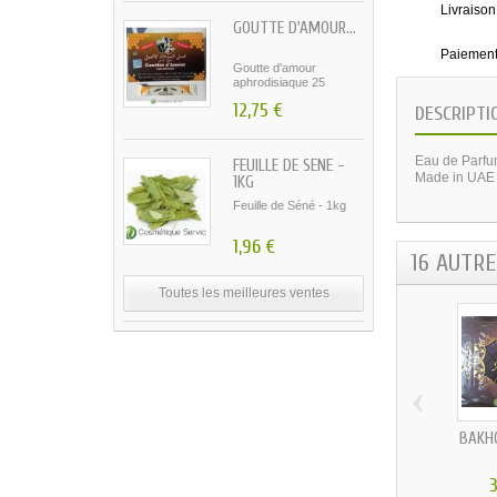
Livraison
GOUTTE D'AMOUR...
Paiement
Goutte d'amour
aphrodisiaque 25
sachets...
12,75 €
DESCRIPTI
Eau de Parf
FEUILLE DE SÉNÉ -
Made in UAE
1KG
Feuille de Séné - 1kg
1,96 €
16 AUTR
Toutes les meilleures ventes
‹
BAKH