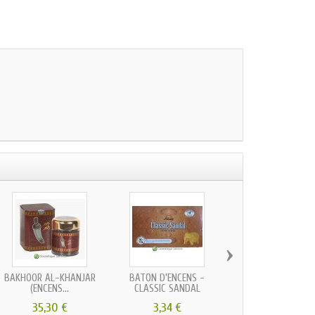
›
BAKHOOR AL-KHANJAR
BÂTON D'ENCENS -
MUSK DALAL 3ML
(ENCENS...
CLASSIC SANDAL
REHAB
35,30 €
3,34 €
11,18 €