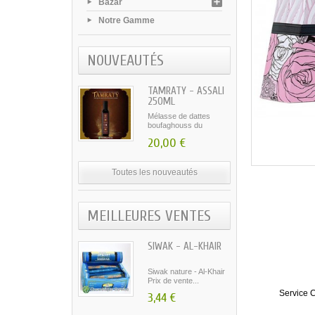
Bazar
Notre Gamme
NOUVEAUTÉS
TAMRATY - ASSALI
250ML
Mélasse de dattes
boufaghouss du
Maroc...
20,00 €
Toutes les nouveautés
MEILLEURES VENTES
SIWAK - AL-KHAIR
Siwak nature - Al-Khair
Prix de vente...
Service C
3,44 €