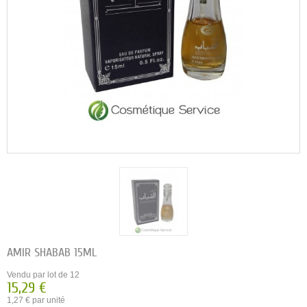
AMIR SHABAB 15ML
Vendu par lot de 12
15,29 €
1,27 € par unité