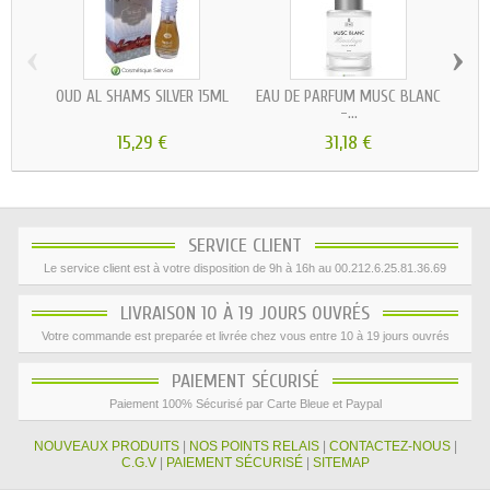
‹
›
OUD AL SHAMS SILVER 15ML
EAU DE PARFUM MUSC BLANC
PA
-...
15,29 €
31,18 €
SERVICE CLIENT
Le service client est à votre disposition de 9h à 16h au 00.212.6.25.81.36.69
LIVRAISON 10 À 19 JOURS OUVRÉS
Votre commande est preparée et livrée chez vous entre 10 à 19 jours ouvrés
PAIEMENT SÉCURISÉ
Paiement 100% Sécurisé par Carte Bleue et Paypal
NOUVEAUX PRODUITS
|
NOS POINTS RELAIS
|
CONTACTEZ-NOUS
|
C.G.V
|
PAIEMENT SÉCURISÉ
|
SITEMAP