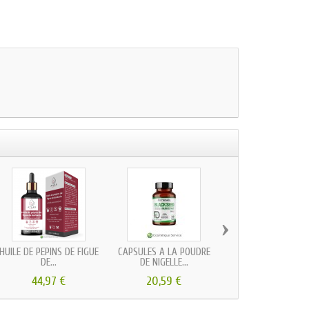
›
HUILE DE PÉPINS DE FIGUE
CAPSULES À LA POUDRE
POUDRE DE NOP
DE...
DE NIGELLE...
CERTIFIÉE...
44,97 €
20,59 €
29,42 €