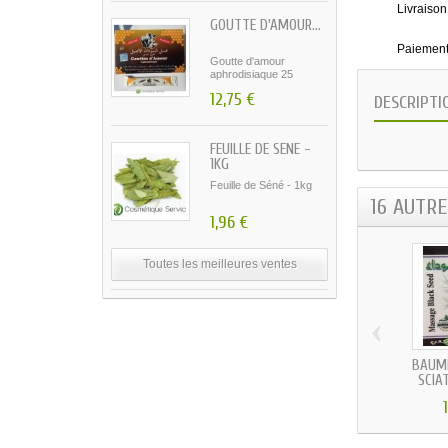
Livraison
GOUTTE D'AMOUR...
Paiement
Goutte d'amour
aphrodisiaque 25
sachets...
12,75 €
DESCRIPTI
FEUILLE DE SÉNÉ -
1KG
Feuille de Séné - 1kg
16 AUTR
1,96 €
Toutes les meilleures ventes
‹
BAUME
SCIAT