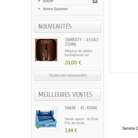
Bazar
Notre Gamme
NOUVEAUTÉS
TAMRATY - ASSALI
250ML
Mélasse de dattes
boufaghouss du
Maroc...
20,00 €
Toutes les nouveautés
MEILLEURES VENTES
SIWAK - AL-KHAIR
Siwak nature - Al-Khair
Prix de vente...
Service C
3,44 €