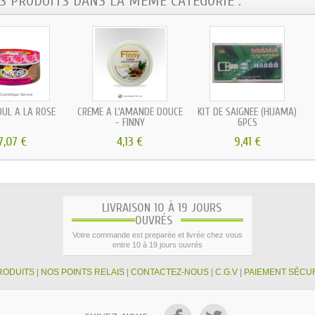
ES PRODUITS DANS LA MÊME CATÉGORIE :
UL À LA ROSE
CRÈME À L'AMANDE DOUCE
KIT DE SAIGNÉE (HIJAMA)
- FINNY
6PCS
7,07 €
4,13 €
9,41 €
LIVRAISON 10 À 19 JOURS
OUVRÉS
Votre commande est preparée et livrée chez vous
entre 10 à 19 jours ouvrés
RODUITS
|
NOS POINTS RELAIS
|
CONTACTEZ-NOUS
|
C.G.V
|
PAIEMENT SÉCU