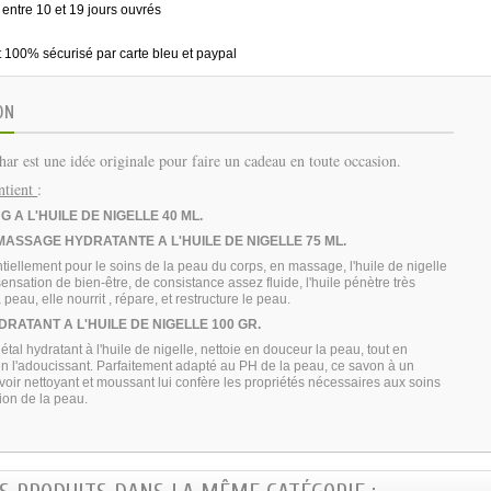
 entre 10 et 19 jours ouvrés
 100% sécurisé par carte bleu et paypal
ON
har est une idée originale pour faire un cadeau en toute occasion.
ontient
:
G A L'HUILE DE NIGELLE 40
ML.
 MASSAGE HYDRATANTE A L'HUILE
DE NIGELLE
75 ML.
ntiellement pour le soins de la peau du corps, en massage, l'huile de nigelle
ensation de bien-être, de consistance assez fluide, l'huile pénètre très
peau, elle nourrit , répare, et restructure le peau.
DRATANT A L'HUILE
DE NIGELLE
100 GR.
tal hydratant à l'huile de nigelle, nettoie en douceur la peau, tout en
 en l'adoucissant. Parfaitement adapté au PH de la peau, ce savon à un
voir nettoyant et moussant lui confère les propriétés nécessaires aux soins
tion de la peau.