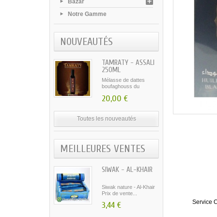
Bazar
Notre Gamme
NOUVEAUTÉS
TAMRATY - ASSALI
250ML
Mélasse de dattes
boufaghouss du
Maroc...
20,00 €
Toutes les nouveautés
MEILLEURES VENTES
SIWAK - AL-KHAIR
Siwak nature - Al-Khair
Prix de vente...
Service C
3,44 €