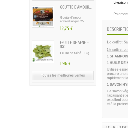
Livraison
GOUTTE D'AMOUR...
Paiement
Goutte d'amour
aphrodisiaque 25
sachets...
12,75 €
DESCRIPTI
Le coffret Sa
FEUILLE DE SÉNÉ -
1KG
Ce coffret c
Feuille de Séné - 1kg
1 SHAMPOIN
1,96 €
1 HUILE DE
Utilisée esse
procure une s
Toutes les meilleures ventes
rapidement la 
1 SAVON HY
Ce savon végé
l'apaisant et
excellent pou
et à la protec