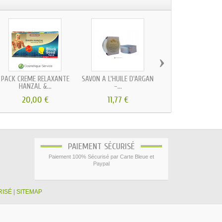
›
PACK CRÈME RELAXANTE
SAVON À L'HUILE D'ARGAN
CRÈME DE BEAUTÉ
HANZAL &...
-...
COCO - FINNY
20,00 €
11,77 €
4,13 €
PAIEMENT SÉCURISÉ
Paiement 100% Sécurisé par Carte Bleue et
Paypal
RISÉ
|
SITEMAP