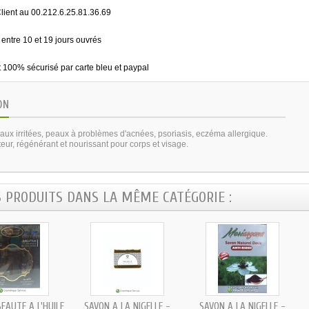
lient au 00.212.6.25.81.36.69
 entre 10 et 19 jours ouvrés
 100% sécurisé par carte bleu et paypal
ON
aux irritées, peaux à problèmes d'acnées, psoriasis, eczéma allergique.
eur, régénérant et nourissant pour corps et visage.
S PRODUITS DANS LA MÊME CATÉGORIE :
EAUTÉ À L'HUILE
SAVON À LA NIGELLE -
SAVON À LA NIGELLE -