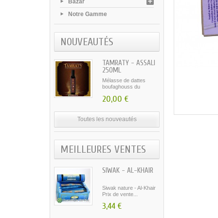
Bazar
Notre Gamme
NOUVEAUTÉS
TAMRATY - ASSALI
250ML
Mélasse de dattes
boufaghouss du
Maroc...
20,00 €
Toutes les nouveautés
MEILLEURES VENTES
SIWAK - AL-KHAIR
Siwak nature - Al-Khair
Prix de vente...
3,44 €