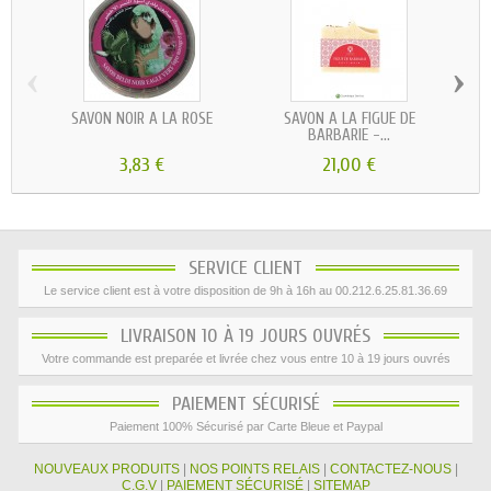
‹
›
SAVON NOIR À LA ROSE
SAVON À LA FIGUE DE
SAV
BARBARIE -...
3,83 €
21,00 €
SERVICE CLIENT
Le service client est à votre disposition de 9h à 16h au 00.212.6.25.81.36.69
LIVRAISON 10 À 19 JOURS OUVRÉS
Votre commande est preparée et livrée chez vous entre 10 à 19 jours ouvrés
PAIEMENT SÉCURISÉ
Paiement 100% Sécurisé par Carte Bleue et Paypal
NOUVEAUX PRODUITS
|
NOS POINTS RELAIS
|
CONTACTEZ-NOUS
|
C.G.V
|
PAIEMENT SÉCURISÉ
|
SITEMAP