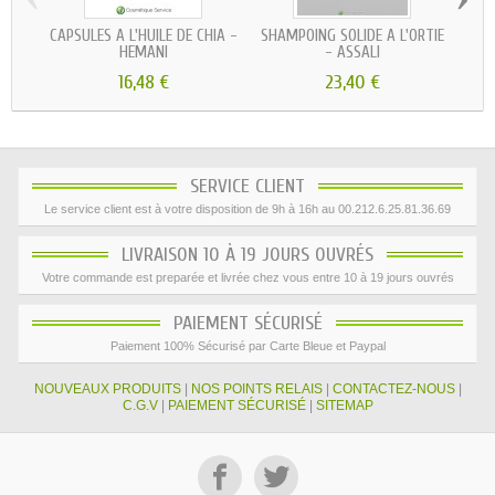
CAPSULES À L'HUILE DE CHIA -
SHAMPOING SOLIDE À L'ORTIE
H
HEMANI
- ASSALI
16,48 €
23,40 €
SERVICE CLIENT
Le service client est à votre disposition de 9h à 16h au 00.212.6.25.81.36.69
LIVRAISON 10 À 19 JOURS OUVRÉS
Votre commande est preparée et livrée chez vous entre 10 à 19 jours ouvrés
PAIEMENT SÉCURISÉ
Paiement 100% Sécurisé par Carte Bleue et Paypal
NOUVEAUX PRODUITS
|
NOS POINTS RELAIS
|
CONTACTEZ-NOUS
|
C.G.V
|
PAIEMENT SÉCURISÉ
|
SITEMAP